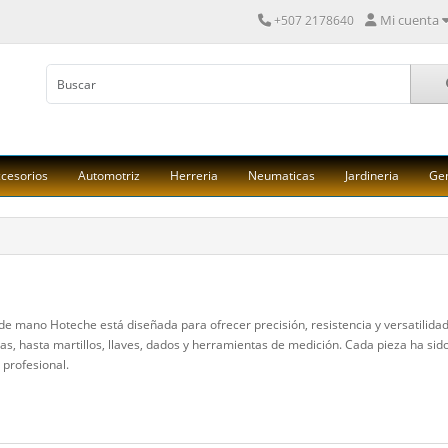
Mi cuenta
+507 2178640
cesorios
Automotriz
Herreria
Neumaticas
Jardineria
Ge
de mano Hoteche está diseñada para ofrecer precisión, resistencia y versatilidad
las, hasta martillos, llaves, dados y herramientas de medición. Cada pieza ha si
profesional.