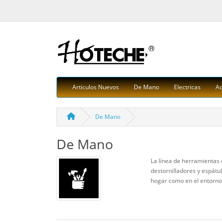
Articulos Nuevos
De Mano
Electricas
Ac
De Mano
De Mano
La línea de herramientas 
destornilladores y espátu
hogar como en el entorno 