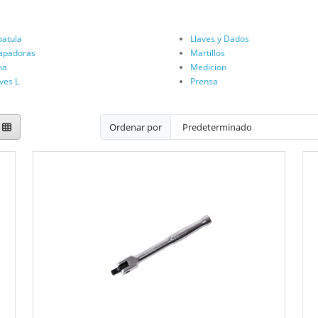
patula
Llaves y Dados
apadoras
Martillos
ma
Medicion
ves L
Prensa
Ordenar por