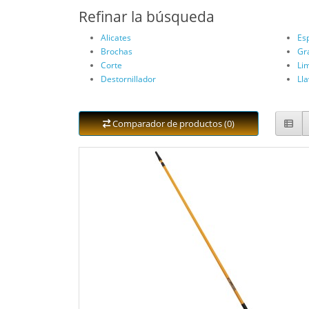
Refinar la búsqueda
Alicates
Es
Brochas
Gr
Corte
Li
Destornillador
Lla
Comparador de productos (0)