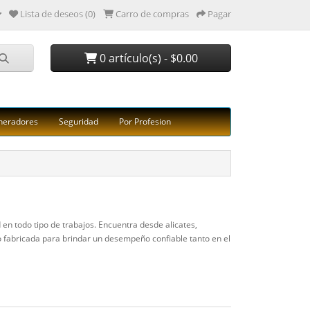
Lista de deseos (0)
Carro de compras
Pagar
0 artículo(s) - $0.00
neradores
Seguridad
Por Profesion
 en todo tipo de trabajos. Encuentra desde alicates,
do fabricada para brindar un desempeño confiable tanto en el