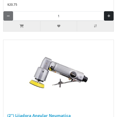
$20.75
(2") Lijadora Angular Neumatica