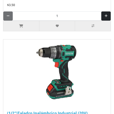
$3.50
(1/2")Taladro Inalámbrico Industrial (20V)