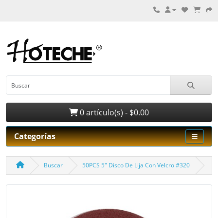
0 artículo(s) - $0.00
Categorías
Buscar
50PCS 5" Disco De Lija Con Velcro #320