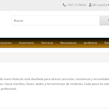
Mi cuenta
+507 2178640
cesorios
Automotriz
Herreria
Neumaticas
Jardineria
Ge
de mano Hoteche está diseñada para ofrecer precisión, resistencia y versatilidad
las, hasta martillos, llaves, dados y herramientas de medición. Cada pieza ha si
profesional.