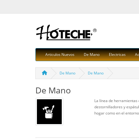
Articulos Nuevos
De Mano
Electricas
Ac
De Mano
De Mano
De Mano
La línea de herramientas 
destornilladores y espátu
hogar como en el entorno 