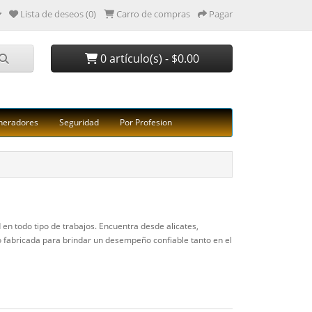
Lista de deseos (0)
Carro de compras
Pagar
0 artículo(s) - $0.00
neradores
Seguridad
Por Profesion
 en todo tipo de trabajos. Encuentra desde alicates,
do fabricada para brindar un desempeño confiable tanto en el